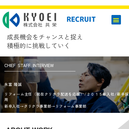
成長機会をチャンスと捉え
積極的に挑戦していく
CHIEF STAFF INTERVIEW
永富 隆誠
リフォーム主任（現在クリクラ配送を応援）/２０１５年入社/新卒採
用
新卒入社→クリクラ事業部→リフォーム事業部