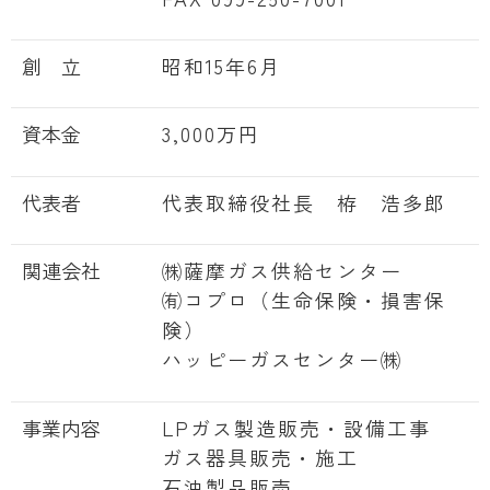
創 立
昭和15年6月
資本金
3,000万円
代表者
代表取締役社長 栫 浩多郎
関連会社
㈱薩摩ガス供給センター
㈲コプロ（生命保険・損害保
険）
ハッピーガスセンター㈱
事業内容
LPガス製造販売・設備工事
ガス器具販売・施工
石油製品販売