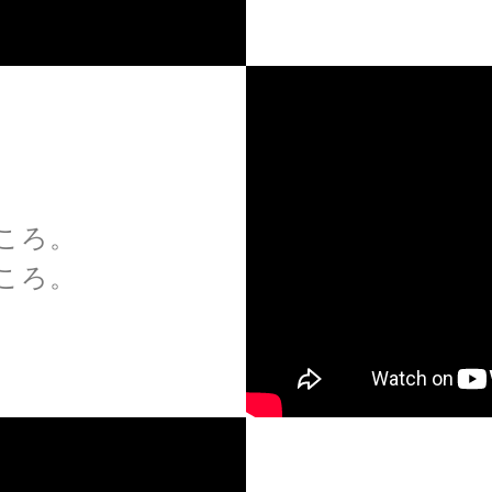
ころ。
ころ。