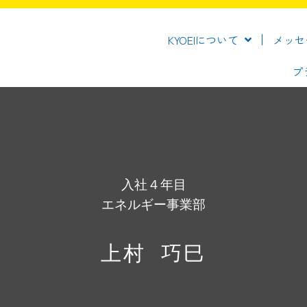
KYOEIについて
メッセ
プ
入社４年目
エネルギー事業部
上村 巧巳