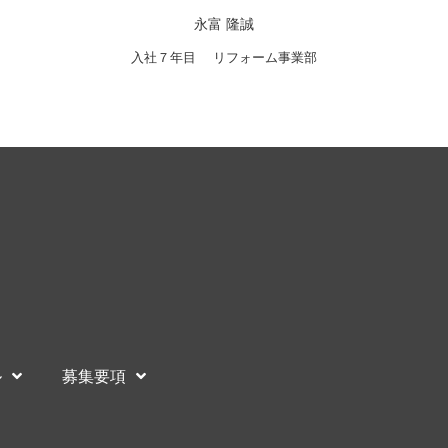
永富 隆誠
入社７年目 リフォーム事業部
ル
募集要項